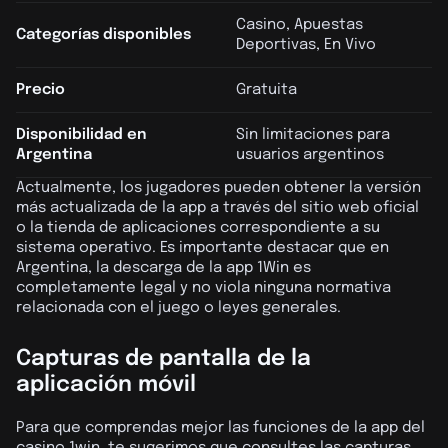
Casino, Apuestas
Categorías disponibles
Deportivas, En Vivo
Precio
Gratuita
Disponibilidad en
Sin limitaciones para
Argentina
usuarios argentinos
Actualmente, los jugadores pueden obtener la versión
más actualizada de la app a través del sitio web oficial
o la tienda de aplicaciones correspondiente a su
sistema operativo. Es importante destacar que en
Argentina, la descarga de la app 1Win es
completamente legal y no viola ninguna normativa
relacionada con el juego o leyes generales.
Capturas de pantalla de la
aplicación móvil
Para que comprendas mejor las funciones de la app del