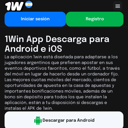
Iniciar sesión
Registro
1Win App Descarga para
Android e iOS
La aplicación 1win está diseñada para adaptarse a los
jugadores argentinos que prefieren apostar en sus
eventos deportivos favoritos, como el fútbol, a través
del móvil en lugar de hacerlo desde un ordenador fijo.
Las mejores cuotas móviles del mercado, cientos de
oportunidades de apuesta en la casa de apuestas y
importantes bonificaciones móviles, además de un
bono sin depósito para todos los que instalen la
aplicación, están a tu disposición si descargas e
instalas el APK de 1win.
Descargar para Android