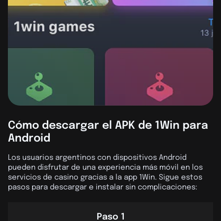
Cómo descargar el APK de 1Win para
Android
Los usuarios argentinos con dispositivos Android
pueden disfrutar de una experiencia más móvil en los
servicios de casino gracias a la app 1Win. Sigue estos
pasos para descargar e instalar sin complicaciones:
Paso 1