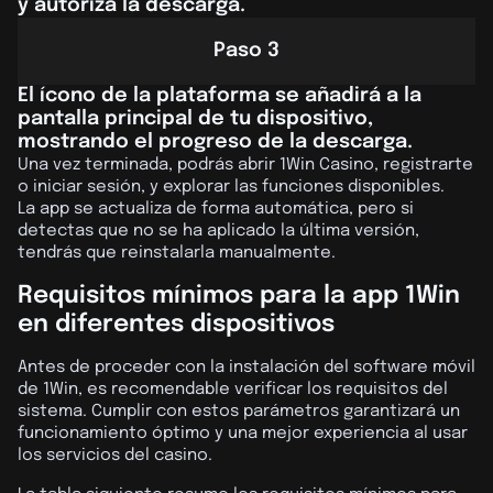
y autoriza la descarga.
Paso 3
El ícono de la plataforma se añadirá a la
pantalla principal de tu dispositivo,
mostrando el progreso de la descarga.
Una vez terminada, podrás abrir 1Win Casino, registrarte
o iniciar sesión, y explorar las funciones disponibles.
La app se actualiza de forma automática, pero si
detectas que no se ha aplicado la última versión,
tendrás que reinstalarla manualmente.
Requisitos mínimos para la app 1Win
en diferentes dispositivos
Antes de proceder con la instalación del software móvil
de 1Win, es recomendable verificar los requisitos del
sistema. Cumplir con estos parámetros garantizará un
funcionamiento óptimo y una mejor experiencia al usar
los servicios del casino.