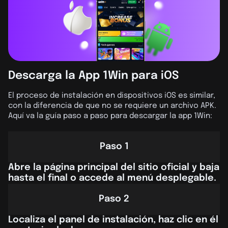
Descarga la App 1Win para iOS
El proceso de instalación en dispositivos iOS es similar,
con la diferencia de que no se requiere un archivo APK.
Aquí va la guía paso a paso para descargar la app 1Win:
Paso 1
Abre la página principal del sitio oficial y baja
hasta el final o accede al menú desplegable.
Paso 2
Localiza el panel de instalación, haz clic en él