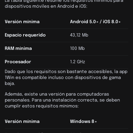
La tabla siguiente resume los requisitos mínimos para
dispositivos móviles en Android e iOS:
Versión mínima
Android 5.0+ / iOS 8.0+
Espacio requerido
43,12 Mb
RAM mínima
100 Mb
Procesador
1.2 GHz
Dado que los requisitos son bastante accesibles, la app
1Win es compatible incluso con dispositivos de gama
baja.
Además, existe una versión para computadoras
personales. Para una instalación correcta, se deben
cumplir estos requisitos mínimos:
Versión mínima
Windows 8+