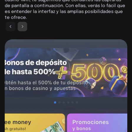
casino 1win, te sugerimos que consultes las capturas
de pantalla a continuación. Con ellas, verás lo fácil que
es entender la interfaz y las amplias posibilidades que
te ofrece.