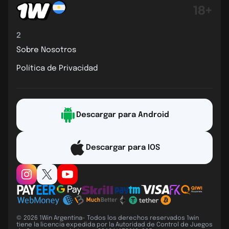
2
Sobre Nosotros
Política de Privacidad
Descargar para Android
Descargar para IOS
© 2026 1Win Argentina- Todos los derechos reservados 1win
tiene la licencia expedida por la Autoridad de Control de Juegos